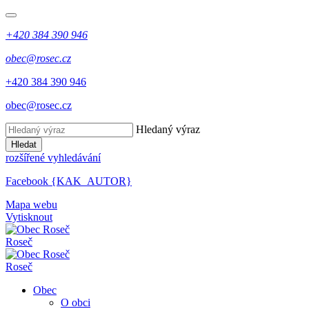
+420 384 390 946
obec@rosec.cz
+420 384 390 946
obec@rosec.cz
Hledaný výraz
Hledat
rozšířené vyhledávání
Facebook {KAK_AUTOR}
Mapa webu
Vytisknout
Roseč
Roseč
Obec
O obci