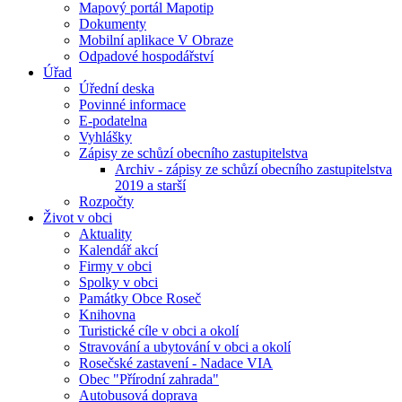
Mapový portál Mapotip
Dokumenty
Mobilní aplikace V Obraze
Odpadové hospodářství
Úřad
Úřední deska
Povinné informace
E-podatelna
Vyhlášky
Zápisy ze schůzí obecního zastupitelstva
Archiv - zápisy ze schůzí obecního zastupitelstva
2019 a starší
Rozpočty
Život v obci
Aktuality
Kalendář akcí
Firmy v obci
Spolky v obci
Památky Obce Roseč
Knihovna
Turistické cíle v obci a okolí
Stravování a ubytování v obci a okolí
Rosečské zastavení - Nadace VIA
Obec "Přírodní zahrada"
Autobusová doprava