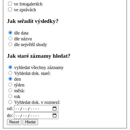
ve fotogaleriích
ve zprávách
Jak seřadit výsledky?
dle data
dle názvu
dle největší shody
Jak staré záznamy hledat?
vyhledat všechny záznamy
Vyhledat dok. staré:
den
týden
měsíc
rok
Vyhledat dok. v rozmezí:
od:
do:
Reset
Hledat