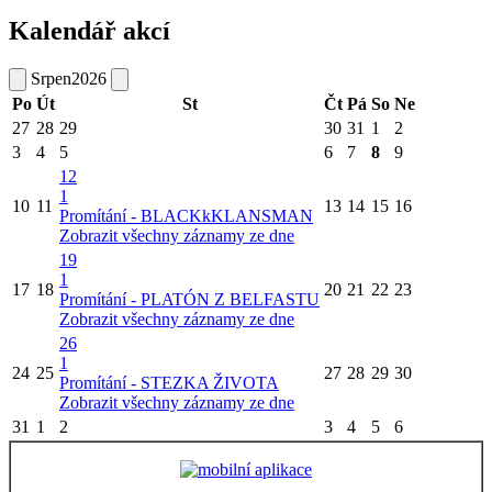
Kalendář akcí
Srpen
2026
Po
Út
St
Čt
Pá
So
Ne
27
28
29
30
31
1
2
3
4
5
6
7
8
9
12
1
10
11
13
14
15
16
Promítání - BLACKkKLANSMAN
Zobrazit všechny záznamy ze dne
19
1
17
18
20
21
22
23
Promítání - PLATÓN Z BELFASTU
Zobrazit všechny záznamy ze dne
26
1
24
25
27
28
29
30
Promítání - STEZKA ŽIVOTA
Zobrazit všechny záznamy ze dne
31
1
2
3
4
5
6