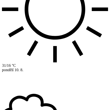
31/16 °C
pondělí
10. 8.