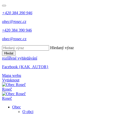
+420 384 390 946
obec@rosec.cz
+420 384 390 946
obec@rosec.cz
Hledaný výraz
Hledat
rozšířené vyhledávání
Facebook {KAK_AUTOR}
Mapa webu
Vytisknout
Roseč
Roseč
Obec
O obci