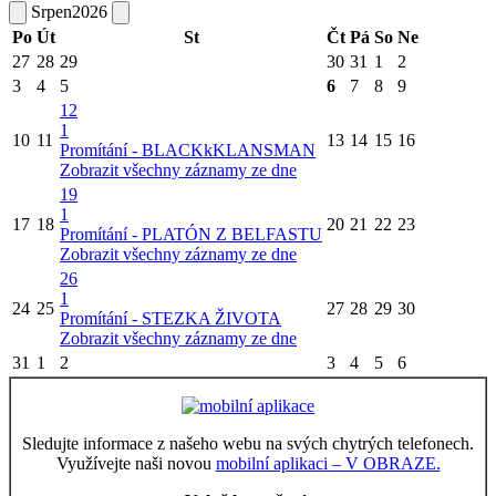
Srpen
2026
Po
Út
St
Čt
Pá
So
Ne
27
28
29
30
31
1
2
3
4
5
6
7
8
9
12
1
10
11
13
14
15
16
Promítání - BLACKkKLANSMAN
Zobrazit všechny záznamy ze dne
19
1
17
18
20
21
22
23
Promítání - PLATÓN Z BELFASTU
Zobrazit všechny záznamy ze dne
26
1
24
25
27
28
29
30
Promítání - STEZKA ŽIVOTA
Zobrazit všechny záznamy ze dne
31
1
2
3
4
5
6
Sledujte informace z našeho webu na svých chytrých telefonech.
Využívejte naši novou
mobilní aplikaci – V OBRAZE.