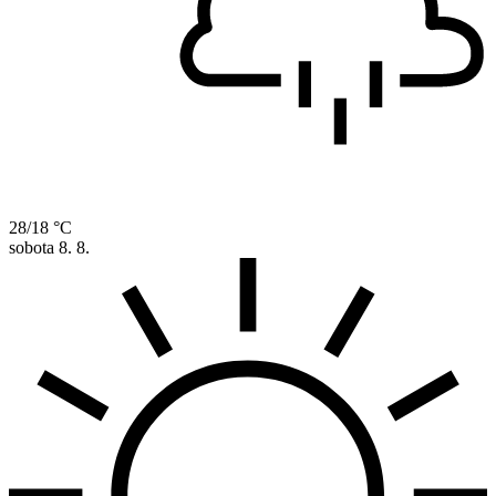
28/18 °C
sobota
8. 8.