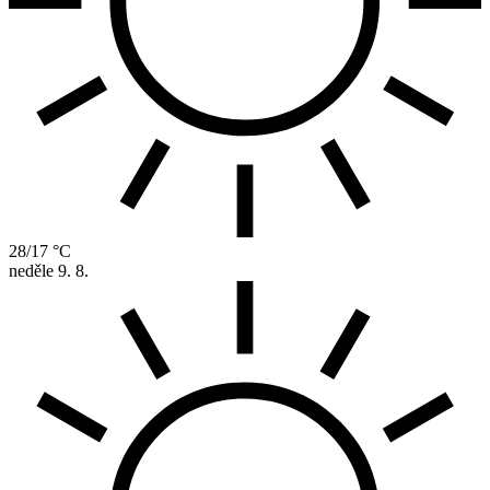
28/17 °C
neděle
9. 8.