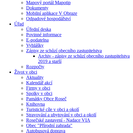
Mapový portál Mapotip
Dokumenty
Mobilní aplikace V Obraze
Odpadové hospodářství
Úřad
Úřední deska
Povinné informace
E-podatelna
Vyhlášky
Zápisy ze schůzí obecního zastupitelstva
Archiv - zápisy ze schůzí obecního zastupitelstva
2019 a starší
Rozpočty
Život v obci
Aktuality
Kalendář akcí
Firmy v obci
Spolky v obci
Památky Obce Roseč
Knihovna
Turistické cíle v obci a okolí
Stravování a ubytování v obci a okolí
Rosečské zastavení - Nadace VIA
Obec "Přírodní zahrada"
Autobusová doprava