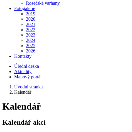
Rosečské varhany
Fotogalerie
2019
2020
2021
2022
2023
2024
2025
2026
Kontakty
Úřední deska
Aktuality
Mapový portál
Úvodní stránka
Kalendář
Kalendář
Kalendář akcí